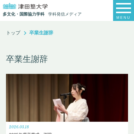
多文化・国際協力学科
学科発信メディア
MENU
トップ
卒業生謝辞
卒業生謝辞
2026.03.18