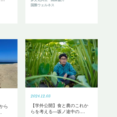
国際ウェルネス
2024.12.03
【学外公開】食と農のこれか
から
らを考える—坂ノ途中の.
…
…