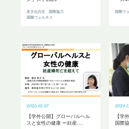
多文化共生
国際協力
国際ウ
国際ウェルネス
2025.01.07
2024.1
【学外公開】グローバルヘル
【学
スと女性の健康 ー妊産.
…
国際協