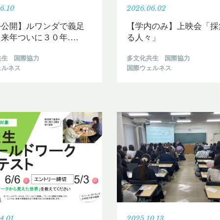
6.10
2026.06.02
外公開】ルワンダで義足
【学内のみ】上映会「採
来年ついに３０年.
…
る人々」
共生
国際協力
多文化共生
国際協力
ェルネス
国際ウェルネス
4.01
2025.10.13