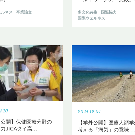
ェルネス
卒業論文
多文化共生
国際協力
国際ウェルネス
2.10
2024.12.04
外公開】保健医療分野の
【学外公開】医療人類学
力JICAタイ高.
…
考える「病気」の意味 .