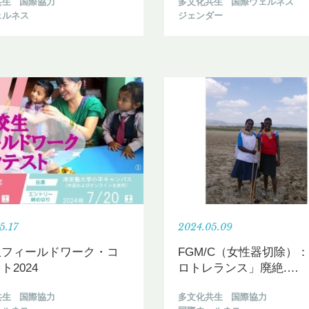
共生
国際協力
多文化共生
国際ウェルネス
ェルネス
ジェンダー
5.17
2024.05.09
生フィールドワーク・コ
FGM/C（女性器切除）
ト2024
ロトレランス」廃絶.
…
共生
国際協力
多文化共生
国際協力