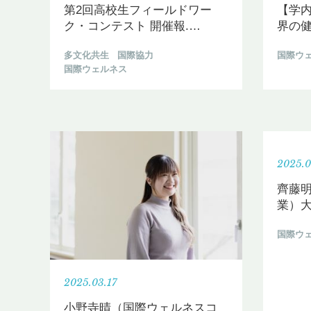
第2回高校生フィールドワー
【学
ク・コンテスト 開催報.
…
界の健
多文化共生
国際協力
国際ウ
国際ウェルネス
2025.0
齊藤明
業）大
国際ウ
2025.03.17
小野寺晴（国際ウェルネスコ