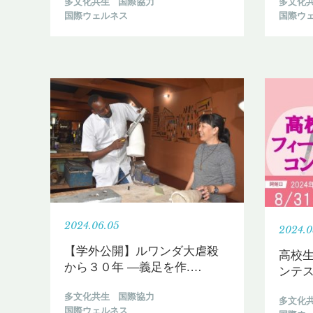
多文化共生
国際協力
多文化
国際ウェルネス
国際ウ
2024.06.05
2024.0
【学外公開】ルワンダ大虐殺
高校
から３０年 —義足を作.
…
ンテス
多文化共生
国際協力
多文化
国際ウェルネス