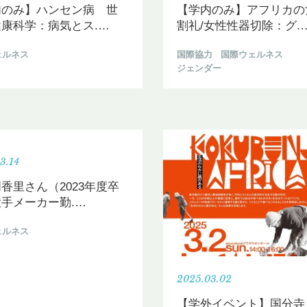
内のみ】ハンセン病 世
【学内のみ】アフリカの
康科学：病気とス.
…
割礼/女性性器切除：グ.
ェルネス
国際協力
国際ウェルネス
ジェンダー
3.14
香里さん（2023年度卒
手メーカー勤.
…
ェルネス
2025.03.02
【学外イベント】国分寺