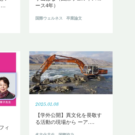
.
…
ース4年）
国際ウェルネス
卒業論文
2025.01.08
【学外公開】異文化を畏敬す
る活動の現場から ーア.
…
フィ
.
…
多文化共生
国際協力