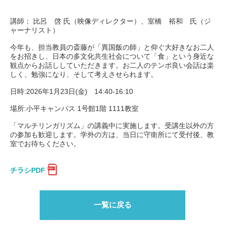
講師： 比呂 啓 氏（映像ディレクター）、室橋 裕和 氏（ジ
ャーナリスト）
今年も、担当教員の斎藤が「異国飯の師」と仰ぐ大好きなお二人
をお招きし、日本の多文化共生社会について「食」という身近な
観点からお話ししていただきます。お二人のテンポ良い会話は楽
しく、勉強になり、そして考えさせられます。
日時:2026年1月23日(金) 14:40-16:10
場所:小平キャンパス 1号館1階 1111教室
「マルチリンガリズム」の講義中に実施します。受講生以外の方
の参加も歓迎します。学外の方は、当日に守衛所にて受付後、教
室でお待ちください。
チラシPDF
一覧に戻る