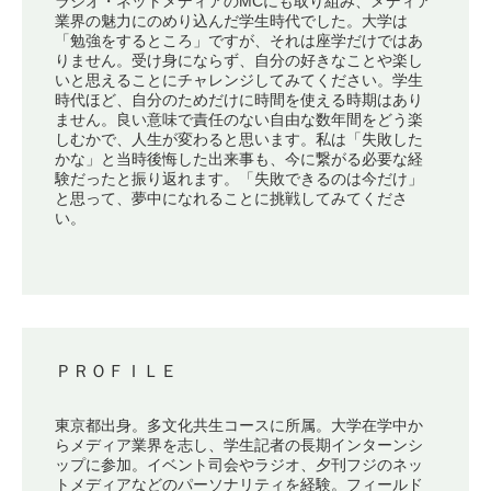
ラジオ・ネットメディアのMCにも取り組み、メディア
業界の魅力にのめり込んだ学生時代でした。大学は
「勉強をするところ」ですが、それは座学だけではあ
りません。受け身にならず、自分の好きなことや楽し
いと思えることにチャレンジしてみてください。学生
時代ほど、自分のためだけに時間を使える時期はあり
ません。良い意味で責任のない自由な数年間をどう楽
しむかで、人生が変わると思います。私は「失敗した
かな」と当時後悔した出来事も、今に繋がる必要な経
験だったと振り返れます。「失敗できるのは今だけ」
と思って、夢中になれることに挑戦してみてくださ
い。
ＰＲＯＦＩＬＥ
東京都出身。多文化共生コースに所属。大学在学中か
らメディア業界を志し、学生記者の長期インターンシ
ップに参加。イベント司会やラジオ、夕刊フジのネッ
トメディアなどのパーソナリティを経験。フィールド