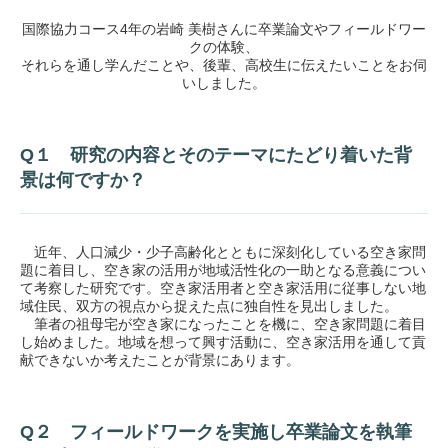
国際協力コース4年の岩崎 美樹さんに卒業論文やフィールドワー
クの体験、
それらを通し学んだことや、後輩、高校生に伝えたいことをお伺
いしました。
Q１ 研究の内容とそのテーマにたどり着いた背
景は何ですか？
近年、人口減少・少子高齢化とともに深刻化している空き家問
題に着目し、空き家の活用が地域活性化の一助となる意義につい
て考察した研究です。空き家活用者と空き家活用に従事しない地
域住民、双方の視点から捉えた点に独自性を見出しました。
筆者の祖母宅が空き家になったことを機に、空き家問題に着目
し始めました。地域を想って興す活動に、空き家活用を通して貢
献できないか考えたことが背景にあります。
Q２ フィールドワークを実施し卒業論文を執筆