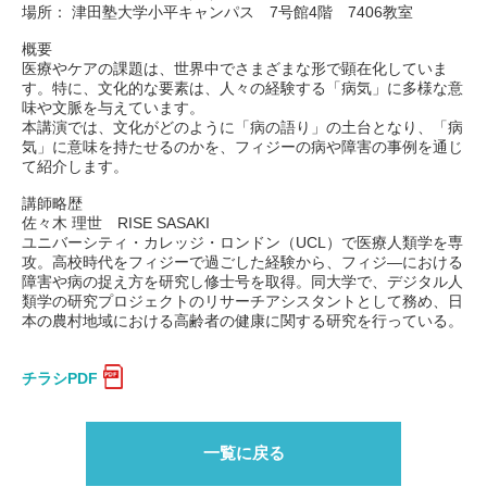
場所： 津田塾大学小平キャンパス 7号館4階 7406教室
概要
医療やケアの課題は、世界中でさまざまな形で顕在化していま
す。特に、文化的な要素は、人々の経験する「病気」に多様な意
味や文脈を与えています。
本講演では、文化がどのように「病の語り」の土台となり、「病
気」に意味を持たせるのかを、フィジーの病や障害の事例を通じ
て紹介します。
講師略歴
佐々木 理世 RISE SASAKI
ユニバーシティ・カレッジ・ロンドン（UCL）で医療人類学を専
攻。高校時代をフィジーで過ごした経験から、フィジ—における
障害や病の捉え方を研究し修士号を取得。同大学で、デジタル人
類学の研究プロジェクトのリサーチアシスタントとして務め、日
本の農村地域における高齢者の健康に関する研究を行っている。
チラシPDF
一覧に戻る