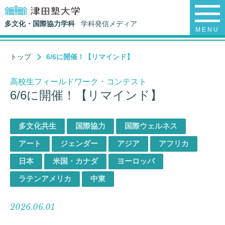
多文化・国際協力学科
学科発信メディア
MENU
トップ
6/6に開催！【リマインド】
高校生フィールドワーク・コンテスト
6/6に開催！【リマインド】
多文化共生
国際協力
国際ウェルネス
アート
ジェンダー
アジア
アフリカ
日本
米国・カナダ
ヨーロッパ
ラテンアメリカ
中東
2026.06.01