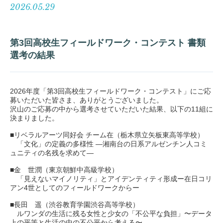
2026.05.29
第3回高校生フィールドワーク・コンテスト 書類
選考の結果
2026年度「第3回高校生フィールドワーク・コンテスト」にご応
募いただいた皆さま、ありがとうございました。
沢山のご応募の中から選考させていただいた結果、以下の11組に
決まりました。
■リベラルアーツ同好会 チーム在（栃木県立矢板東高等学校）
「文化」の定義の多様性 —湘南台の日系アルゼンチン人コミ
ュニティの名残を求めて—
■金 世潤（東京朝鮮中高級学校）
「見えないマイノリティ」とアイデンティティ形成ー在日コリ
アン4世としてのフィールドワークからー
■長田 遥（渋谷教育学園渋谷高等学校）
ルワンダの生活に残る女性と少女の「不公平な負担」〜データ
上の平等と生活の中の不公平から考える〜