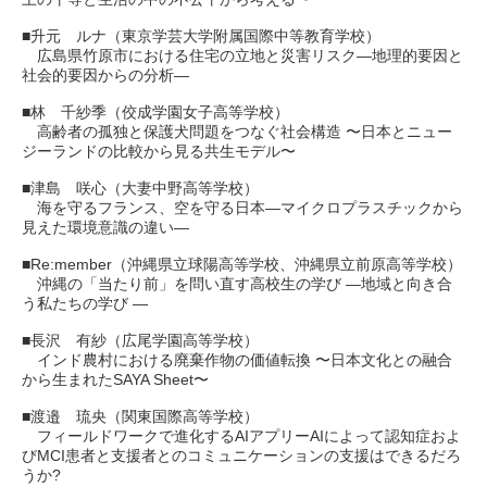
■升元 ルナ（東京学芸大学附属国際中等教育学校）
広島県竹原市における住宅の立地と災害リスク—地理的要因と
社会的要因からの分析—
■林 千紗季（佼成学園女子高等学校）
高齢者の孤独と保護犬問題をつなぐ社会構造 〜日本とニュー
ジーランドの比較から見る共生モデル〜
■津島 咲心（大妻中野高等学校）
海を守るフランス、空を守る日本—マイクロプラスチックから
見えた環境意識の違い—
■Re:member（沖縄県立球陽高等学校、沖縄県立前原高等学校）
沖縄の「当たり前」を問い直す高校生の学び —地域と向き合
う私たちの学び —
■長沢 有紗（広尾学園高等学校）
インド農村における廃棄作物の価値転換 〜日本文化との融合
から生まれたSAYA Sheet〜
■渡邉 琉央（関東国際高等学校）
フィールドワークで進化するAIアプリーAIによって認知症およ
びMCI患者と支援者とのコミュニケーションの支援はできるだろ
うか?