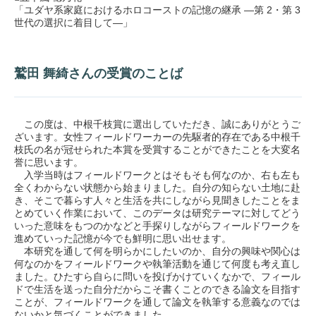
「ユダヤ系家庭におけるホロコーストの記憶の継承 —第 2・第 3
世代の選択に着目して—」
鷲田 舞綺さんの受賞のことば
この度は、中根千枝賞に選出していただき、誠にありがとうご
ざいます。女性フィールドワーカーの先駆者的存在である中根千
枝氏の名が冠せられた本賞を受賞することができたことを大変名
誉に思います。
入学当時はフィールドワークとはそもそも何なのか、右も左も
全くわからない状態から始まりました。自分の知らない土地に赴
き、そこで暮らす人々と生活を共にしながら見聞きしたことをま
とめていく作業において、このデータは研究テーマに対してどう
いった意味をもつのかなどと手探りしながらフィールドワークを
進めていった記憶が今でも鮮明に思い出せます。
本研究を通して何を明らかにしたいのか、自分の興味や関心は
何なのかをフィールドワークや執筆活動を通じて何度も考え直し
ました。ひたすら自らに問いを投げかけていくなかで、フィール
ドで生活を送った自分だからこそ書くことのできる論文を目指す
ことが、フィールドワークを通して論文を執筆する意義なのでは
ないかと気づくことができました。