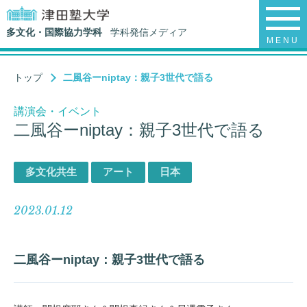
多文化・国際協力学科
学科発信メディア
MENU
トップ
二風谷ーniptay：親子3世代で語る
講演会・イベント
二風谷ーniptay：親子3世代で語る
多文化共生
アート
日本
2023.01.12
二風谷ーniptay：親子3世代で語る