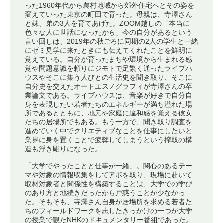
った1960年代から農村地域から郊外住宅へとその姿を
変えていった東京の町田で育った。母親は、寺澤さん
と妹、弟の3人を育てあげた。ZOOM越しの「本当に
色々な人に世話になったから」今の自分があるという
言い回しは、2019年の秋ごろに同期の2人の学生と一緒
にゼミ見学に来たときにも伝えてくれたことを鮮明に
覚えている。自分が育ったまちや環境から生まれる感
覚や問題意識を頼りにジモトで足繁く通ったライブハ
ウスやそこに集う人びとの生活史を聞き取り、そこに
自分史を交えたオートエスノグラフィが寺澤さんの卒
業論文である。ライブハウスは、音楽が好きで自分自
身を表現したい若者たちのエネルギーが満ち溢れた場
所であるとともに、地元や家庭に違和感を覚える彼女
たちの居場所でもある。もう一方で、聞き取り調査を
進めていく中でクリエティブなことを仕事にしたいと
業界に身を置くことで疲弊してしまうという搾取の構
造も浮き彫りになった。
「大学でやったことと仕事が一緒」。関心のあるテー
マや対象の情報収集をしてアポを取り、現場に赴いて
取材対象者と関係性を構築することは、大学での学び
のあり方と地続きだったから戸惑うことが少なかっ
た。そもそも、寺澤さん自身が居場所を求める若者た
ちのフィールドワークを志したきっかけの一つが大学
の授業で観たNHKのドキュメンタリー番組であった。