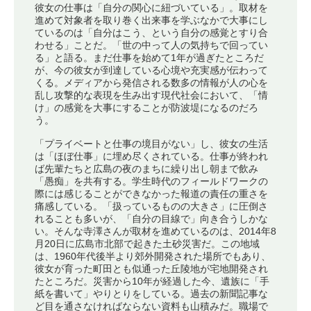
彼女の仕事は「自分の関心に紐づいている」。取材を
進めて対象者を取り巻く出来事を学ぶなかで大事にし
ているのは「自分はこう、という自分の感覚とすり合
わせる」ことだ。「世の中って人の気持ちで回ってい
る」と語る。まだ仕事を始めて1年が過ぎたところだ
が、今の彼女が到達している心境や充実感が伝わって
くる。メディアから発信される数多の情報が人の心を
乱し攻撃的な表現を生み出す現代社会において、「情
け」の感覚を大事にすることが防波堤になるのだろ
う。
「プライベートと仕事の境目がない」し、彼女の生活
は「ほぼ仕事」に埋め尽くされている。仕事が終われ
ば先輩たちと広島の夜のまちに繰り出し朝まで飲み
「愚痴」を共有する。学生時代のフィールドワークの
際には感じることができなかった報道の責任の重さを
痛感している。「扱っているものの大きさ」に圧倒さ
れることも多いが、「自分の目線で」向き合うしかな
い。そんな寺澤さんが取材を進めているのは、2014年8
月20日に広島市北部で起きた土砂災害だ。この地域
は、1960年代後半より郊外開発された場所でもあり、
彼女が育った町田とも似通った丘陵地が宅地開発され
たところだ。災害から10年が経過した今、遺族に「手
紙を書いて」やりとりをしている。過去の新聞記事な
ど目を通さなければならない資料も山積みだ。職場で