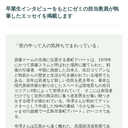
卒業生インタビューをもとにゼミの担当教員が執
筆したエッセイを掲載します
「世の中って人の気持ちでまわっている」
原爆ドームの北側に位置する基町アパートは、1978年
にかつて原爆スラムと呼ばれた場所に建てられた。戦
後の引揚者、中国に残留した日本人、在日コリアンな
ど戦前からの歴史と生活が引き継がれている場所でも
ある。近年は若者など新しい住民を惹き寄せ、著名な
現代美術作家が創り出したスペースは団地育ちの在日
コリアン3世によって管理されていて、そこには表現者
だけでなく近所の商店街に集う老若男女が集い餅つき
をする様子が描かれている。寺澤さんが初めてディレ
クターとして作成したNHKの番組『小さな旅——ごち
ゃまぜの故郷で〜広島市基町アパート』の一コマであ
る。
寺澤さんは広島から遠く離れた、高度経済成長期であ